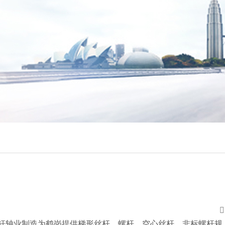

杆轴业制造为鹤岗提供梯形丝杆、螺杆、空心丝杆、非标螺杆规