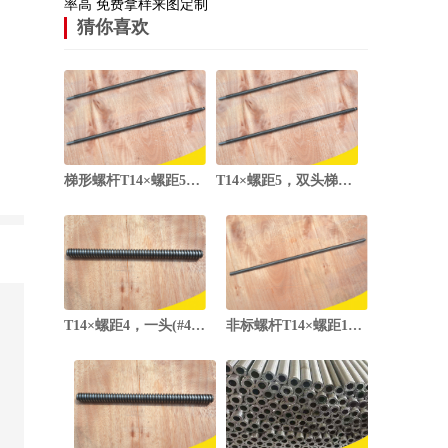
率高 免费拿样来图定制
猜你喜欢
梯形螺杆T14×螺距5双头（#45钢）
T14×螺距5，双头梯形丝杆（#45钢）
T14×螺距4，一头(#45钢)梯形螺杆
非标螺杆T14×螺距12，三头（#20钢）