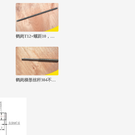
鹤岗T12×螺距10，四头（#20钢）梯形丝杆
鹤岗梯形丝杆304不锈钢