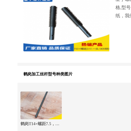
格,型
纸，我
鹤岗加工丝杆型号种类图片
鹤岗T14×螺距7.5，三头梯形丝杆（#45钢）