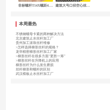
非标螺杆T14X螺距4.一头(#45钢)
建筑大号口径空心丝杆（空心顶托）
本周最热
不锈钢螺母卡紧的两种解决方法
北京建筑止水丝杆加工厂
贵州加工滚珠丝杆维修
>怎样选择梯形丝杆的规格？
龙华精密梯形丝杆加工厂家
>梯形丝杆在很多方面“更胜一筹”
>梯形丝杆在升降机上的应用
梯形丝杆为什么发生磨损
丝杆梯形和螺杆的区别
武汉模板止水丝杆加工厂