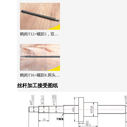
鹤岗T12×螺距5，双头(#20钢)梯形螺杆
鹤岗T16×螺距8.两头梯形丝杆(#45钢)
丝杆加工接受图纸